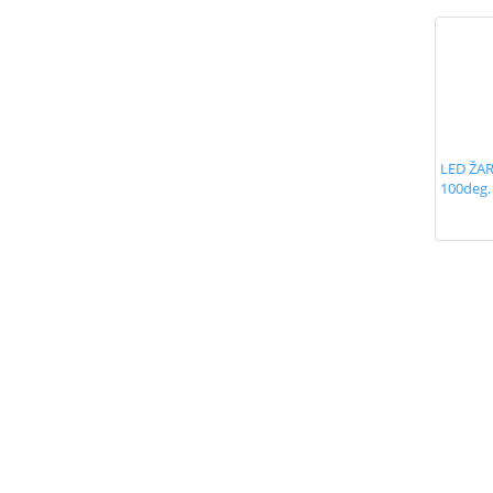
LED ŽAR
100deg.