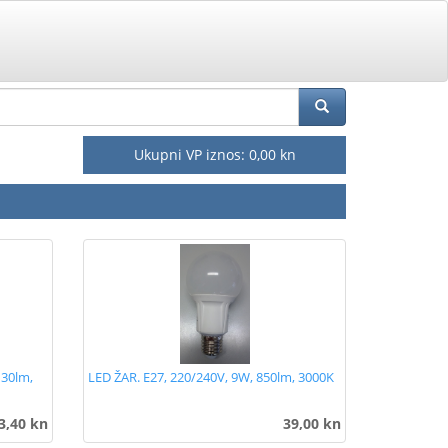
Ukupni VP iznos:
0,00 kn
130lm,
LED ŽAR. E27, 220/240V, 9W, 850lm, 3000K
3,40 kn
39,00 kn