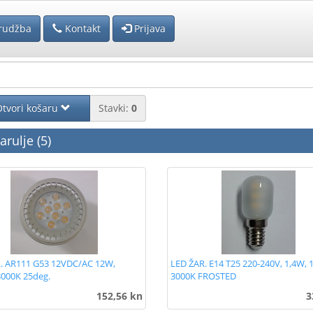
rudžba
Kontakt
Prijava
tvori košaru
Stavki:
0
arulje (5)
. AR111 G53 12VDC/AC 12W,
LED ŽAR. E14 T25 220-240V, 1,4W, 
3000K 25deg.
3000K FROSTED
152,56 kn
3